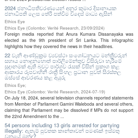
2024 ජනාධිපතිවරණයෙන් අනුර කුමාර දිසානායක
ජනාධිපති ලෙස තේරී පත්වීම විදෙස් මාධ්‍ය ඇසින්
Ethics Eye
Ethics Eye
(
Colombo: Verité Research
,
23/09/2024
)
Foreign media reported that Anura Kumara Dissanayaka was
elected as the 9th president of Sri Lanka. This infographic
highlights how they covered the news in their headlines.
22 වැනි ආණ්ඩුක්‍රම ව්‍යවස්ථා සංශෝධනයට මන්ත්‍රීවරුන්
සහාය නොදුනහොත් පාර්ලිමේන්තුව විසිරුවා හැරීමේ
සූදානමක් ඇති බවට පාර්ශව රැසක් විසින් ප්‍රකාශ කළ
ආකාරය රූපවාහිනී රාත්‍රී සිංහල ප්‍රධාන පුවත් සිරස්තල
ඔස්සේ ආවරණය කළ අයුරු
Ethics Eye;
Ethics Eye
(
Colombo: Verité Research
,
2024-07-19
)
On July 18, 2024, several television channels reported statements
from Member of Parliament Gamini Waleboda and several others,
claiming that Parliament may be dissolved if MPs do not support
the 22nd Amendment to the ...
54 persons including 13 girls arrested for partying
illegally: ඇතැම් පුවතක කාන්තාවන් පමණක් ඉස්මතු
වනුයේ මන්ද?