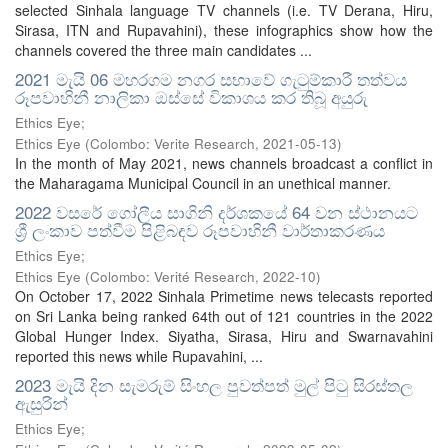
selected Sinhala language TV channels (i.e. TV Derana, Hiru,
Sirasa, ITN and Rupavahini), these infographics show how the
channels covered the three main candidates ...
2021 මැයි 06 මහරගම නගර සභාවේ ගැටුම්කාරී තත්වය
රූපවාහිනී නාලිකා ඔස්සේ විකාශය කර තිබූ අයුරු
Ethics Eye;
Ethics Eye
(
Colombo: Verite Research
,
2021-05-13
)
In the month of May 2021, news channels broadcast a conflict in
the Maharagama Municipal Council in an unethical manner.
2022 වසරේ ගෝලීය සාගිනි දර්ශකයේ 64 වන ස්ථානයට
ශ්‍රී ලංකාව පත්වීම පිළිබඳව රූපවාහිනී වාර්තාකරණය
Ethics Eye;
Ethics Eye
(
Colombo: Verité Research
,
2022-10
)
On October 17, 2022 Sinhala Primetime news telecasts reported
on Sri Lanka being ranked 64th out of 121 countries in the 2022
Global Hunger Index. Siyatha, Sirasa, Hiru and Swarnavahini
reported this news while Rupavahini, ...
2023 මැයි දින සැමරුම් සිංහල පුවත්පත් මුල් පිටු සිරස්තල
ඇසුරින්
Ethics Eye;