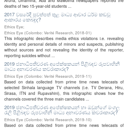
Aruna, Dinamina, Ada and Mawbima newspapers reported the
deaths of two 15-year-old students ...
2017 වසරේදී පුවත්පත් තුළ මාධ්‍ය ආචාර ධර්ම කඩවූ
ආකාරය කෙබඳුද?
Ethics Eye;
Ethics Eye
(
Colombo: Verité Research
,
2018-01
)
This infographic describes media ethics violations i.e. revealing
identity and personal details of minors and suspects, publishing
without sources and not revealing the identity of the reporter,
reporting suicides without ...
2019 ජනාධිපතිවරණ අපේක්ෂකයන් පිළිබඳව රූපවාහිනී
මාධ්‍ය අනාවරණය කවරාකාරද?
Ethics Eye
(
Colombo: Verité Research
,
2019-11
)
Based on data collected from prime time news telecasts of
selected Sinhala language TV channels (i.e. TV Derana, Hiru,
Sirasa, ITN and Rupavahini), this infographic shows how the
channels covered the three main candidates ...
2019 ජනාධිපතිවරණ අපේක්ෂකයන් හා ඔවුන්ගේ මංගල
රැලි පිළිබඳව රූපවාහිනී මාධ්‍ය අනාවරණය කවරාකාරද?
Ethics Eye
(
Colombo: Verité Research
,
2019-10
)
Based on data collected from prime time news telecasts of