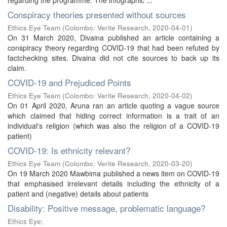
regarding the programme. The infographic ...
Conspiracy theories presented without sources
Ethics Eye Team
(
Colombo: Verite Research
,
2020-04-01
)
On 31 March 2020, Divaina published an article containing a
conspiracy theory regarding COVID-19 that had been refuted by
factchecking sites. Divaina did not cite sources to back up its
claim.
COVID-19 and Prejudiced Points
Ethics Eye Team
(
Colombo: Verite Research
,
2020-04-02
)
On 01 April 2020, Aruna ran an article quoting a vague source
which claimed that hiding correct information is a trait of an
individual's religion (which was also the religion of a COVID-19
patient)
COVID-19: Is ethnicity relevant?
Ethics Eye Team
(
Colombo: Verite Research
,
2020-03-20
)
On 19 March 2020 Mawbima published a news item on COVID-19
that emphasised irrelevant details including the ethnicity of a
patient and (negative) details about patients
Disability: Positive message, problematic language?
Ethics Eye;