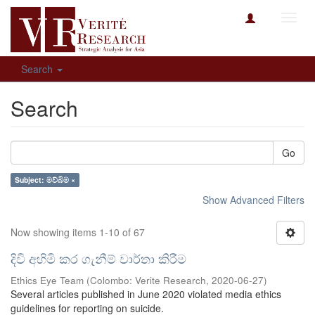
Toggl
navig
Search
Search
Go
Subject: මව්බිම ×
Show Advanced Filters
Now showing items 1-10 of 67
දිවි අහිමි කර ගැනීම් වාර්තා කිරීම
Ethics Eye Team
(
Colombo: Verite Research
,
2020-06-27
)
Several articles published in June 2020 violated media ethics
guidelines for reporting on suicide.