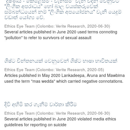
"දූෂණය - කෙළෙසීම - වැනසීම" වැනි වදන් වෙනුවට
"ලිංගික අපරාධය" හෝ බාල වයස්කරුවෙක්
සම්බන්ධයෙන් නම් "ලිංගික අපයෝජනය" වැනි යෙදුම්
වඩාත් යෝග්‍ය වේ.
Ethics Eye Team
(
Colombo: Verite Research
,
2020-06-30
)
Several articles published in June 2020 used terms connoting
"pollution" to refer to survivors of sexual assault
ශිෂ්ට චින්තනයක් වෙනුවෙන් ශිෂ්ට භාෂා භාවිතයක්
Ethics Eye Team
(
Colombo: Verite Research
,
2020-05
)
Articles published in May 2020 Lankadeepa, Aruna and Mawbima
used the term "mas wedda" which carried negative connotations.
දිවි අහිමි කර ගැනීම් වාර්තා කිරීම
Ethics Eye Team
(
Colombo: Verite Research
,
2020-06-30
)
Several articles published in June 2020 violated media ethics
guidelines for reporting on suicide