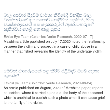
බාල අපචාර සිදුවීම් වාර්තා කිරිමේදී වින්දිත බාල
වයස්කරුගේ අනන්‍යතාව හෙළිවන ලෙසින්, බාල
වයස්කරුවාගේ සහ සැකකරුගේ /අපරාධකරුගේ
ඥාතිත්වය හෙළි නොකළ යුතය
Ethics Eye Team
(
Colombo: Verite Research
,
2020-07-17
)
Mawbima article published on July 17,2020 noted the relationship
between the victim and suspect in a case of child abuse in a
manner that risked revealing the identity of the underage victim
මෙවන් ජායාරුපයක් පළ කිරීම පිළිබඳව ඔබේ අදහස
කුමක්ද?
EthicsEye Team
(
Colombo: Verite Research
,
2020-08-24
)
An article published on August, 2020 of Mawbima paper, reports
an incident where it carried a photo of the body of the deceased
which is unethical to publish such a photo when it can cause grief
to the family of the victim.